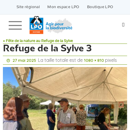
Passer
vers
Site régional
Mon espace LPO
Boutique LPO
le
contenu
« Fête de la nature au Refuge de la Sylve
Refuge de la Sylve 3
La taille totale est de
pixels
27 mai 2025
1080 × 810