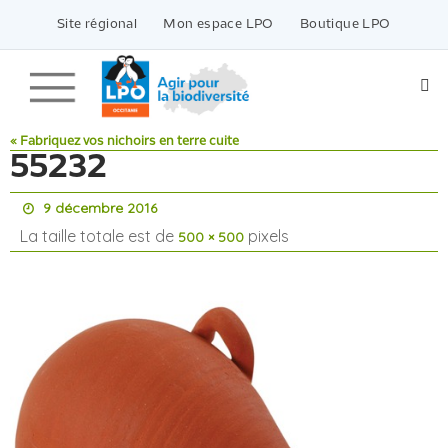
Passer
vers
Site régional
Mon espace LPO
Boutique LPO
le
contenu
« Fabriquez vos nichoirs en terre cuite
55232
9 décembre 2016
La taille totale est de
pixels
500 × 500