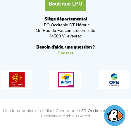
Boutique LPO
Siège départemental
LPO Occitanie DT Hérault
15, Rue du Faucon crécerellette
34560 Villeveyrac
Besoin d'aide, une question ?
Contact
Mentions légales et crédits
-
Connexion
- LPO Occitanie DT Hérault -
Réalisation Mathieu Garcia