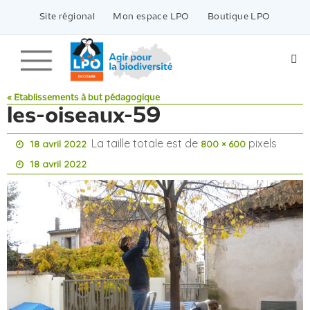
Passer
vers
Site régional
Mon espace LPO
Boutique LPO
le
contenu
« Etablissements à but pédagogique
les-oiseaux-59
La taille totale est de
pixels
18 avril 2022
800 × 600
18 avril 2022