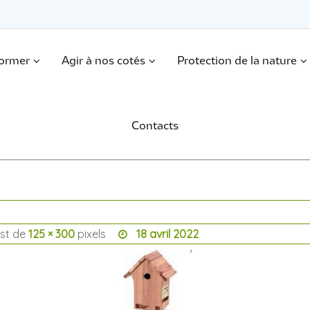
former
Agir à nos cotés
Protection de la nature
Contacts
est de
125 × 300
pixels
18 avril 2022