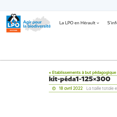
Passer
vers
le
Passer
contenu
vers
le
.
La LPO en Hérault
S’in
contenu
« Etablissements à but pédagogique
kit-péda1-125×300
18 avril 2022
La taille totale 