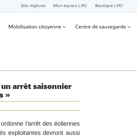
Site régional
Mon espace LPO
Boutique LPO
Mobilisation citoyenne
Centre de sauvegarde
 un arrêt saisonnier
s »
 ordonne l’arrêt des éoliennes
s exploitantes devront aussi