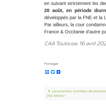
en suivant strictement les 
20 août, en période diur
développés par la FNE et la 
Par ailleurs, la cour condamn
France & Occitanie d'autre pa
CAA Toulouse, 16 avril 20
Partager
F
T
a
w
c
i
e
t
b
t
o
e
Les premiers chantiers de plantati
o
r
Des Arbres !
k