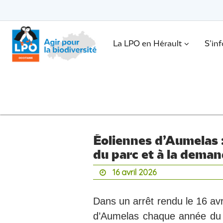
Passer
vers
le
Passer
contenu
vers
le
.
La LPO en Hérault
S’in
contenu
Éoliennes d’Aumelas :
du parc et à la dema
16 avril 2026
Dans un arrêt rendu le 16 avr
d’Aumelas chaque année du 1