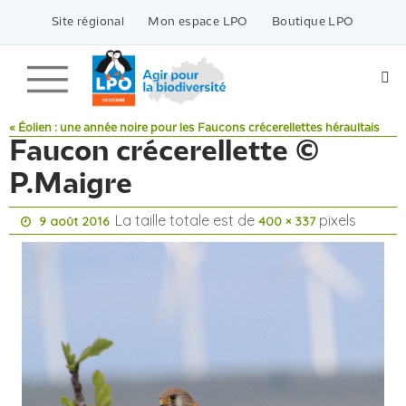
Passer
vers
Site régional
Mon espace LPO
Boutique LPO
le
contenu
« Éolien : une année noire pour les Faucons crécerellettes héraultais
Faucon crécerellette ©
P.Maigre
La taille totale est de
pixels
9 août 2016
400 × 337