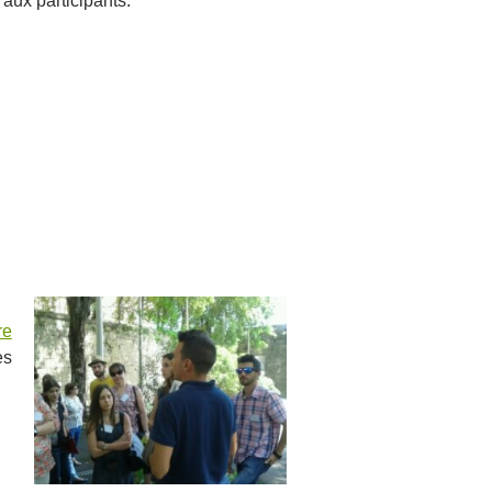
 aux participants.
re
es