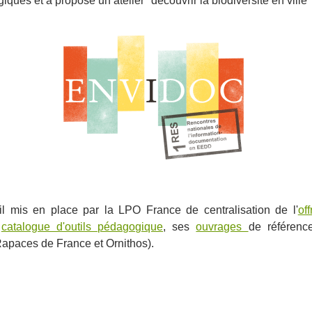
iques et a proposé un atelier "découvrir la biodiversité en ville"
til mis en place par la LPO France de centralisation de l'
off
n
catalogue d'outils pédagogique
, ses
ouvrages
de référenc
apaces de France et Ornithos).