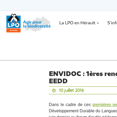
Passer
vers
le
Passer
contenu
vers
le
.
La LPO en Hérault
S’in
contenu
ENVIDOC : 1ères renc
EEDD
10 juillet 2016
Dans le cadre de ces
premières re
Développement Durable du Languedoc