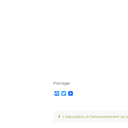
Partager
F
T
a
w
c
i
e
t
b
t
o
e
L’éducation à l’environnement en 
o
r
k