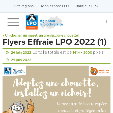
Passer
vers
Site régional
Mon espace LPO
Boutique LPO
le
contenu
« Un clocher, un maset, un grenier… une chouette!
Flyers Effraie LPO 2022 (1)
La taille totale est de
pixels
24 juin 2022
1414 × 2000
24 juin 2022