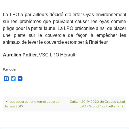
La LPO a par ailleurs décidé d’alerter Oyas environnement
sur les problèmes que pouvaient causer les oyas comme
piège pour la petite faune. La LPO préconise ainsi de placer
une pierre sur le couvercle de façon à empêcher les
animaux de lever le couvercle et tomber à l'intérieur.
Aurélien Pottier,
VSC LPO Hérault
Partager
F
T
a
w
c
i
e
t
b
t
o
e
Les observations remarquables
Saison 2019/2020 du Groupe Local
o
r
de l’été 2019
LPO « Grand Montpellier »
k