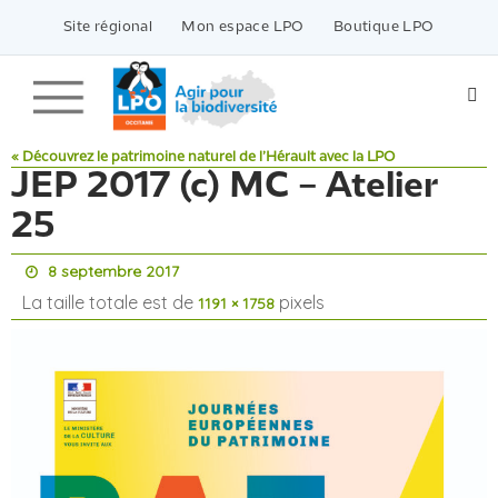
Passer
vers
Site régional
Mon espace LPO
Boutique LPO
le
contenu
« Découvrez le patrimoine naturel de l’Hérault avec la LPO
JEP 2017 (c) MC – Atelier
25
8 septembre 2017
La taille totale est de
pixels
1191 × 1758