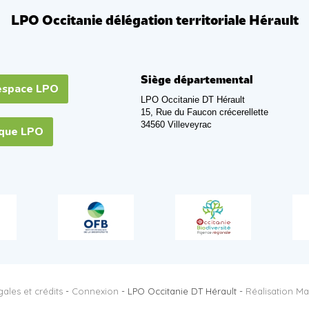
LPO Occitanie délégation territoriale Hérault
Siège départemental
espace LPO
LPO Occitanie DT Hérault
15, Rue du Faucon crécerellette
34560 Villeveyrac
ique LPO
ales et crédits
-
Connexion
- LPO Occitanie DT Hérault -
Réalisation Ma