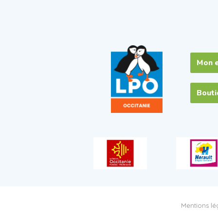
Mon 
Bout
Mentions lég