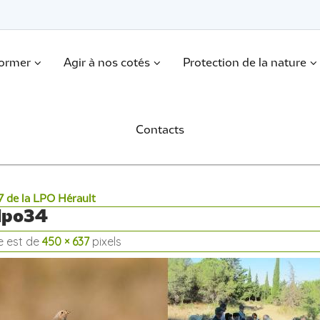
former
Agir à nos cotés
Protection de la nature
Contacts
7 de la LPO Hérault
-lpo34
le est de
450 × 637
pixels