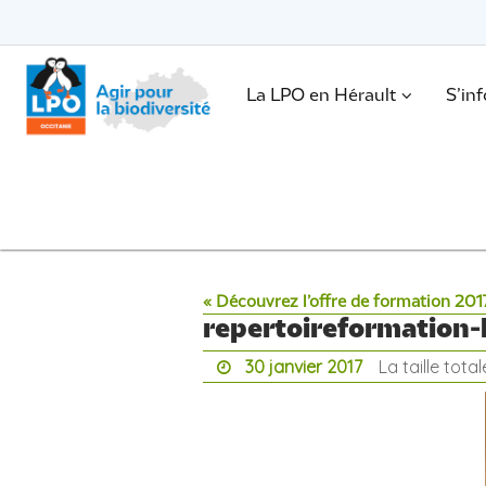
Passer
vers
le
Passer
contenu
vers
le
.
La LPO en Hérault
S’in
contenu
« Découvrez l’offre de formation 201
repertoireformation
30 janvier 2017
La taille tota