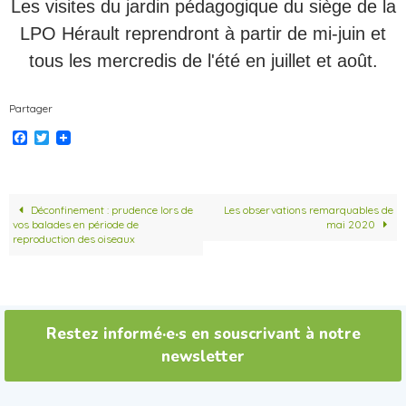
Les visites du jardin pédagogique du siège de la
LPO Hérault reprendront à partir de mi-juin et
tous les mercredis de l'été en juillet et août.
Partager
F
T
a
w
c
i
e
t
b
t
o
e
Déconfinement : prudence lors de
Les observations remarquables de
o
r
vos balades en période de
mai 2020
k
reproduction des oiseaux
Restez informé·e·s en souscrivant à notre
newsletter