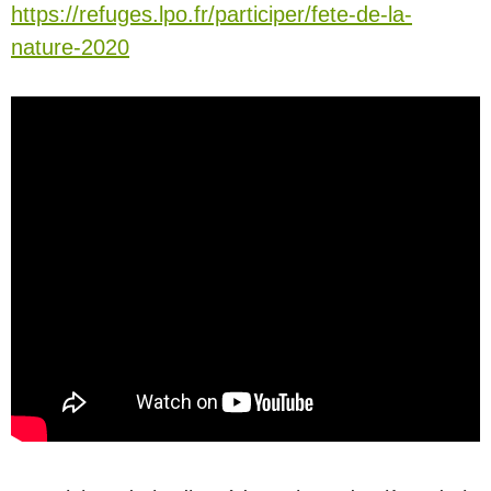
https://refuges.lpo.fr/participer/fete-de-la-
nature-2020