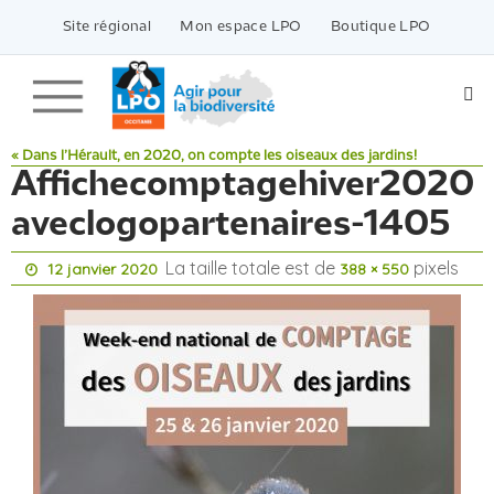
Passer
vers
Site régional
Mon espace LPO
Boutique LPO
le
contenu
« Dans l’Hérault, en 2020, on compte les oiseaux des jardins!
Affichecomptagehiver2020
aveclogopartenaires-1405
La taille totale est de
pixels
12 janvier 2020
388 × 550