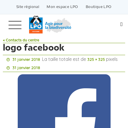
Passer
vers
Site régional
Mon espace LPO
Boutique LPO
le
contenu
« Contacts du centre
logo facebook
La taille totale est de
pixels
31 janvier 2018
325 × 325
31 janvier 2018