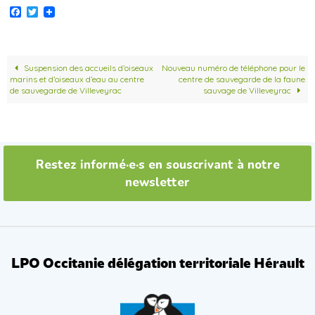
F
T
a
w
c
i
e
t
b
t
o
e
Suspension des accueils d’oiseaux
Nouveau numéro de téléphone pour le
o
r
marins et d’oiseaux d’eau au centre
centre de sauvegarde de la faune
k
de sauvegarde de Villeveyrac
sauvage de Villeveyrac
Restez informé·e·s en souscrivant à notre
newsletter
LPO Occitanie délégation territoriale Hérault