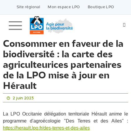
Passer
vers
Site régional
Mon espace LPO
Boutique LPO
le
contenu
Consommer en faveur de la
biodiversité : la carte des
agriculteurices partenaires
de la LPO mise à jour en
Hérault
2 juin 2023
La LPO Occitanie délégation territoriale Hérault anime le
programme d'agroécologie "Des Terres et des Ailes" :
https://herault.lpo.fr/des-terres-et-des-ailes