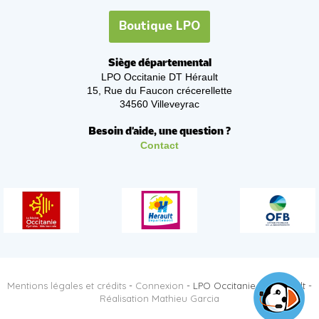
Boutique LPO
Siège départemental
LPO Occitanie DT Hérault
15, Rue du Faucon crécerellette
34560 Villeveyrac
Besoin d'aide, une question ?
Contact
Mentions légales et crédits
-
Connexion
- LPO Occitanie DT Hérault -
Réalisation Mathieu Garcia