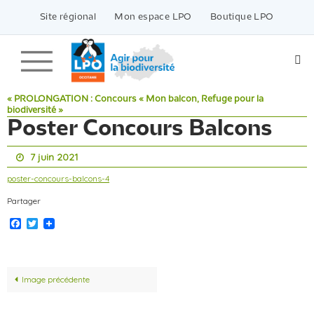
Passer
vers
Site régional
Mon espace LPO
Boutique LPO
le
contenu
« PROLONGATION : Concours « Mon balcon, Refuge pour la
biodiversité »
Poster Concours Balcons
7 juin 2021
poster-concours-balcons-4
Partager
Facebook
Twitter
Image précédente