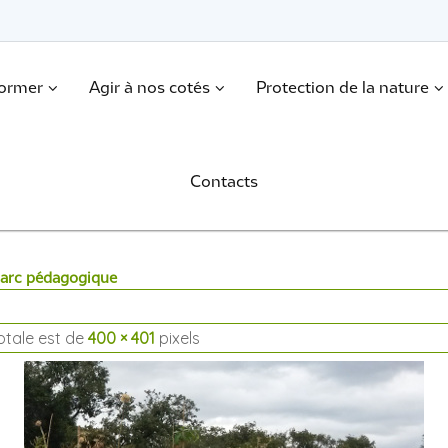
former
Agir à nos cotés
Protection de la nature
Contacts
 parc pédagogique
totale est de
400 × 401
pixels