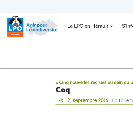
Passer
vers
le
Passer
contenu
vers
le
.
La LPO en Hérault
S’in
contenu
« Cinq nouvelles recrues au sein du
Coq
21 septembre 2016
La taille 