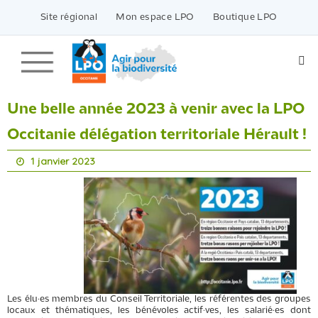
Passer
vers
Site régional
Mon espace LPO
Boutique LPO
le
contenu
Une belle année 2023 à venir avec la LPO
Occitanie délégation territoriale Hérault !
1 janvier 2023
Les élu·es membres du Conseil Territoriale, les référentes des groupes
locaux et thématiques, les bénévoles actif·ves, les salarié·es dont