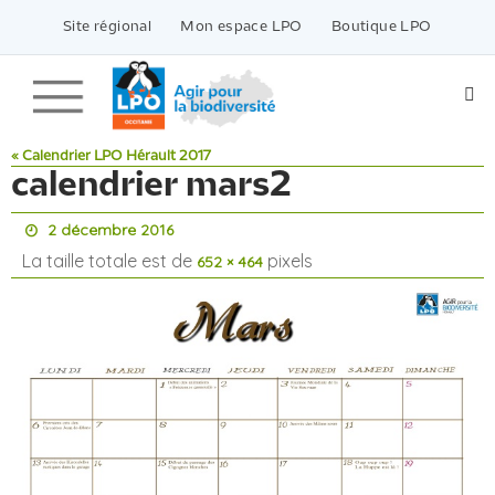
Passer
vers
Site régional
Mon espace LPO
Boutique LPO
le
contenu
« Calendrier LPO Hérault 2017
calendrier mars2
2 décembre 2016
La taille totale est de
pixels
652 × 464