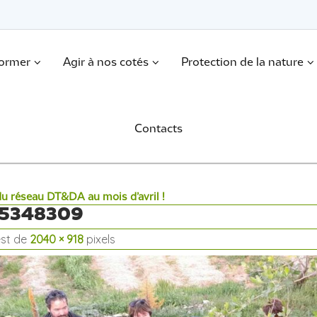
former
Agir à nos cotés
Protection de la nature
Contacts
 du réseau DT&DA au mois d’avril !
25348309
 est de
2040 × 918
pixels