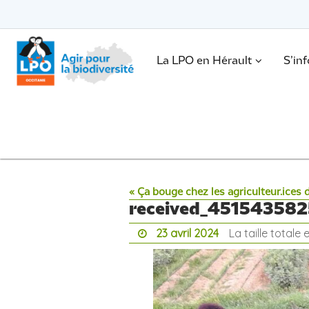
Passer
vers
le
Passer
contenu
vers
le
.
La LPO en Hérault
S’in
contenu
« Ça bouge chez les agriculteur.ices
received_45154358
23 avril 2024
La taille totale