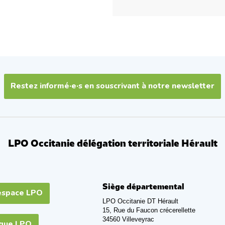
Restez informé·e·s en souscrivant à notre newsletter
LPO Occitanie délégation territoriale Hérault
Siège départemental
espace LPO
LPO Occitanie DT Hérault
15, Rue du Faucon crécerellette
34560 Villeveyrac
ique LPO