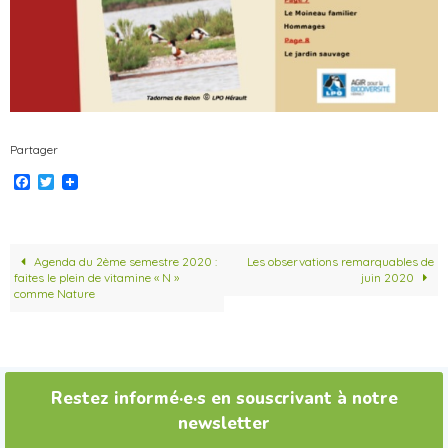
Partager
F
T
a
w
c
i
e
t
b
t
o
e
Agenda du 2ème semestre 2020 :
Les observations remarquables de
o
r
faites le plein de vitamine « N »
juin 2020
k
comme Nature
Restez informé·e·s en souscrivant à notre
newsletter