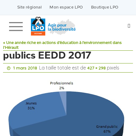
Passer
vers
Site régional
Mon espace LPO
Boutique LPO
le
contenu
« Une année riche en actions d’éducation à l’environnement dans
l’Hérault
publics EEDD 2017
La taille totale est de
pixels
1 mars 2018
427 × 298