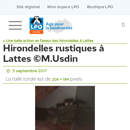
Passer
vers
Site régional
Mon espace LPO
Boutique LPO
le
contenu
« Une belle action en faveur des hirondelles à Lattes
Hirondelles rustiques à
Lattes ©M.Usdin
5 septembre 2017
La taille totale est de
pixels
206 × 184