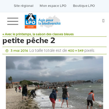
Passer
vers
Site régional
Mon espace LPO
Boutique LPO
le
contenu
« Avec le printemps, la saison des classes bleues
petite pêche 2
La taille totale est de
pixels
3 mai 2016
400 × 549