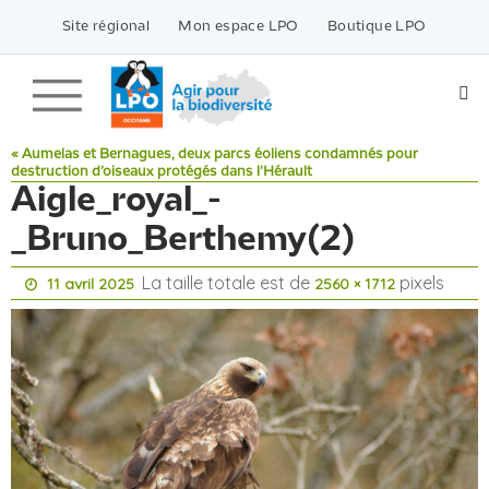
Passer
vers
Site régional
Mon espace LPO
Boutique LPO
le
contenu
« Aumelas et Bernagues, deux parcs éoliens condamnés pour
destruction d’oiseaux protégés dans l’Hérault
Aigle_royal_-
_Bruno_Berthemy(2)
La taille totale est de
pixels
11 avril 2025
2560 × 1712