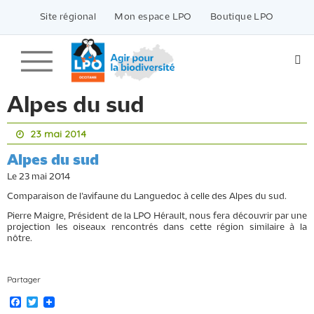
Passer
vers
Site régional
Mon espace LPO
Boutique LPO
le
contenu
Alpes du sud
23 mai 2014
Alpes du sud
Le 23 mai 2014
Comparaison de l’avifaune du Languedoc à celle des Alpes du sud.
Pierre Maigre, Président de la LPO Hérault, nous fera découvrir par une
projection les oiseaux rencontrés dans cette région similaire à la
nôtre.
Partager
F
T
a
w