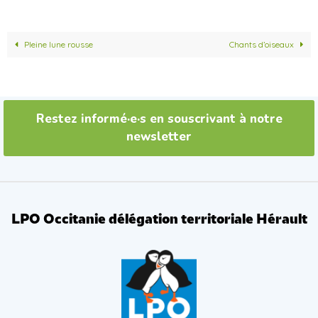
c
i
e
t
b
t
o
e
Pleine lune rousse
Chants d’oiseaux
o
r
k
Restez informé·e·s en souscrivant à notre
newsletter
LPO Occitanie délégation territoriale Hérault