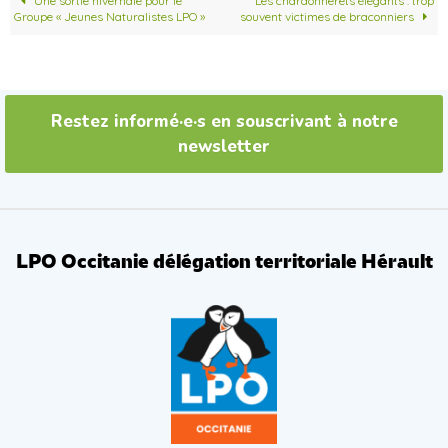
o
e
Une sortie hivernale pour le
Les chardonnerets élégants : trop
o
r
Groupe « Jeunes Naturalistes LPO »
souvent victimes de braconniers
k
Restez informé·e·s en souscrivant à notre
newsletter
LPO Occitanie délégation territoriale Hérault