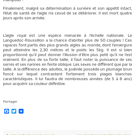
manipuler !
Finalement, malgré sa détermination à survivre et son appétit intact,
l’état de santé de l’aigle n’a cessé de se détériorer. Il est mort quatre
jours après son arrivée.
L’aigle royal est une espèce menacée à l’échelle nationale. Le
Languedoc-Roussillon a la chance d’abriter plus de 50 couples ! Ces
rapaces font partis des plus grands aigles au monde, dont l’envergure
peut atteindre les 2,30 mètres et le poids les 5kg. Il est si bien
proportionné qu’il peut donner l’illusion d’être plus petit qu’il ne l’est
vraiment. En plus de sa forte taille, il faut noter la puissance de ses
serres et ses narines en fente oblique. Les sexes ne diffèrent que par la
taille. A la différence des adultes, le juvénile possède un plumage brun
foncé sur lequel contrastent fortement trois plages blanches
caractéristiques. Il lui faudra de nombreuses années (de 5 à 8 ans)
pour acquérir sa couleur définitive.
Partager
F
T
a
w
c
i
e
t
b
t