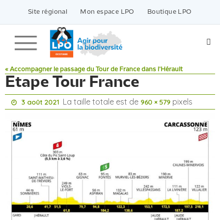
Passer
vers
Site régional
Mon espace LPO
Boutique LPO
le
contenu
« Accompagner le passage du Tour de France dans l’Hérault
Etape Tour France
La taille totale est de
pixels
3 août 2021
960 × 579