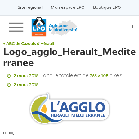
Passer
vers
Site régional
Mon espace LPO
Boutique LPO
le
contenu
« ABC de Cazouls d’Hérault
Logo_agglo_Herault_Medite
rranee
La taille totale est de
pixels
2 mars 2018
265 × 108
2 mars 2018
Partager