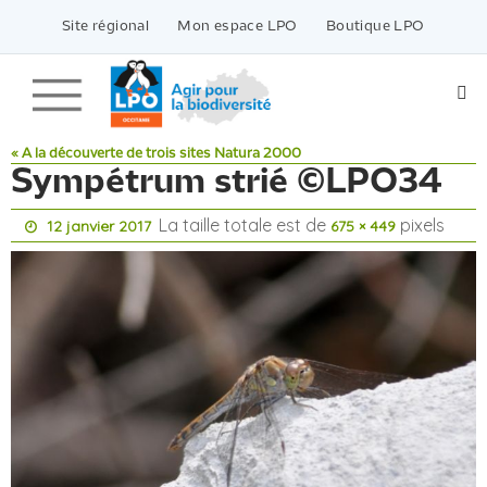
Passer
vers
Site régional
Mon espace LPO
Boutique LPO
le
contenu
« A la découverte de trois sites Natura 2000
Sympétrum strié ©LPO34
La taille totale est de
pixels
12 janvier 2017
675 × 449