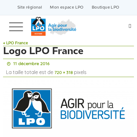
Passer
vers
Site régional
Mon espace LPO
Boutique LPO
le
contenu
« LPO France
Logo LPO France
11 décembre 2016
La taille totale est de
pixels
720 × 318