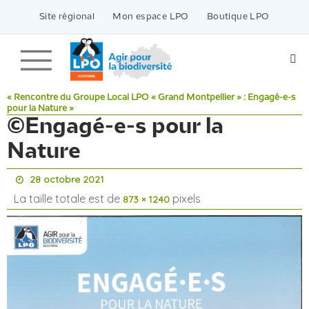
Passer
vers
Site régional
Mon espace LPO
Boutique LPO
le
contenu
« Rencontre du Groupe Local LPO « Grand Montpellier » : Engagé-e-s
pour la Nature »
©Engagé-e-s pour la
Nature
28 octobre 2021
La taille totale est de
pixels
873 × 1240