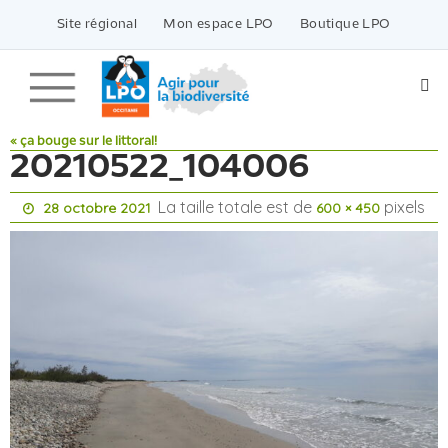
Passer
vers
Site régional
Mon espace LPO
Boutique LPO
le
contenu
« ça bouge sur le littoral!
20210522_104006
La taille totale est de
pixels
28 octobre 2021
600 × 450