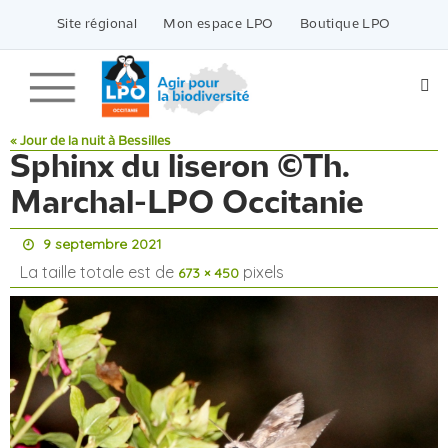
Passer
vers
Site régional
Mon espace LPO
Boutique LPO
le
contenu
« Jour de la nuit à Bessilles
Sphinx du liseron ©Th.
Marchal-LPO Occitanie
9 septembre 2021
La taille totale est de
pixels
673 × 450