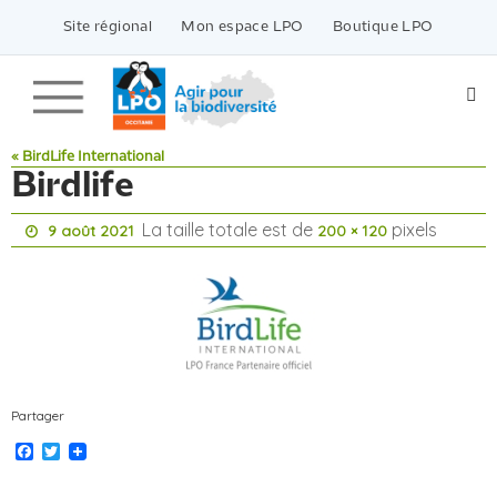
Passer
vers
Site régional
Mon espace LPO
Boutique LPO
le
contenu
« BirdLife International
Birdlife
La taille totale est de
pixels
9 août 2021
200 × 120
Partager
Facebook
Twitter