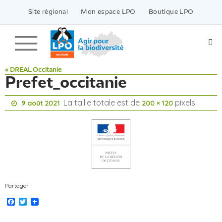
Passer
vers
Site régional
Mon espace LPO
Boutique LPO
le
contenu
« DREAL Occitanie
Prefet_occitanie
La taille totale est de
pixels
9 août 2021
200 × 120
Partager
Facebook
Twitter