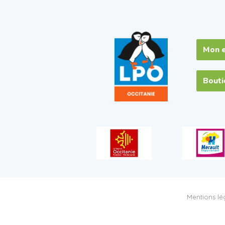
Mon 
Bout
Mentions lég