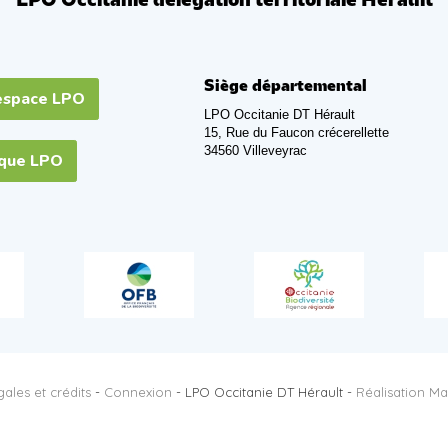
LPO Occitanie délégation territoriale Hérault
Siège départemental
espace LPO
LPO Occitanie DT Hérault
15, Rue du Faucon crécerellette
34560 Villeveyrac
ique LPO
ales et crédits
-
Connexion
- LPO Occitanie DT Hérault -
Réalisation Ma