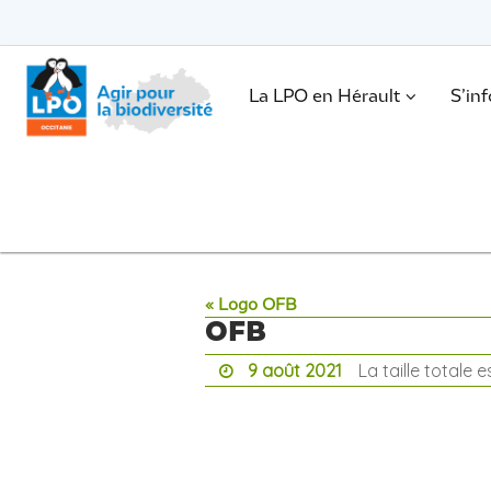
Passer
vers
le
Passer
contenu
vers
le
.
La LPO en Hérault
S’in
contenu
« Logo OFB
OFB
9 août 2021
La taille totale 