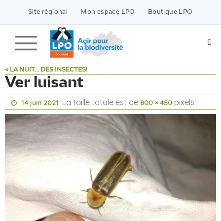
Passer
vers
Site régional
Mon espace LPO
Boutique LPO
le
contenu
« LA NUIT… DES INSECTES!
Ver luisant
La taille totale est de
pixels
14 juin 2021
800 × 450