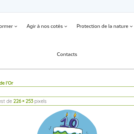
former
Agir à nos cotés
Protection de la nature
Contacts
de l’Or
 est de
226 × 253
pixels