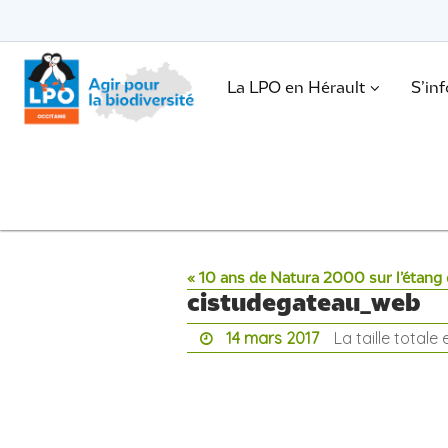
Passer
vers
le
Passer
contenu
vers
le
.
La LPO en Hérault
S’in
contenu
« 10 ans de Natura 2000 sur l’étang 
cistudegateau_web
14 mars 2017
La taille totale