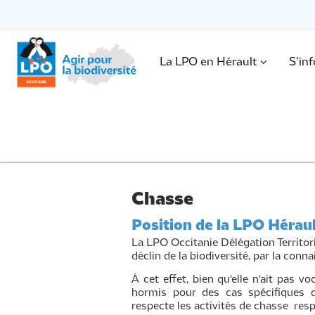
Passer
vers
le
Passer
contenu
vers
le
.
La LPO en Hérault
S’in
contenu
Chasse
Position de la LPO Héraul
La LPO Occitanie Délégation Territoria
déclin de la biodiversité, par la conna
À cet effet, bien qu'elle n'ait pas v
hormis pour des cas spécifiques d
respecte les activités de chasse res