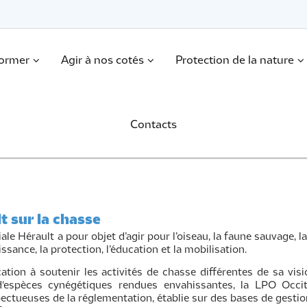
former
Agir à nos cotés
Protection de la nature
Contacts
t sur la chasse
le Hérault a pour objet d’agir pour l’oiseau, la faune sauvage, l
issance, la protection, l’éducation et la mobilisation.
ocation à soutenir les activités de chasse différentes de sa vi
'espèces cynégétiques rendues envahissantes, la LPO Occitan
pectueuses de la réglementation, établie sur des bases de gesti