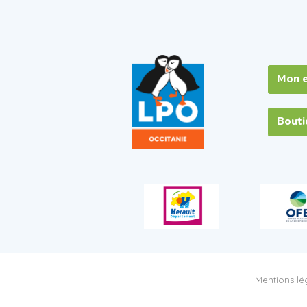
Mon 
Bout
Mentions lég