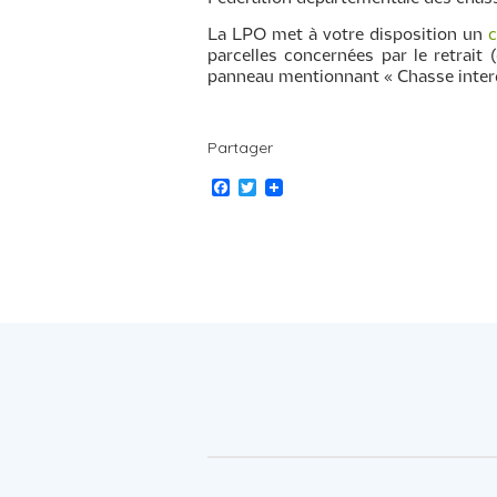
La LPO met à votre disposition un
c
parcelles concernées par le retrait
panneau mentionnant « Chasse interdit
Partager
F
T
a
w
c
i
e
t
b
t
o
e
o
r
k