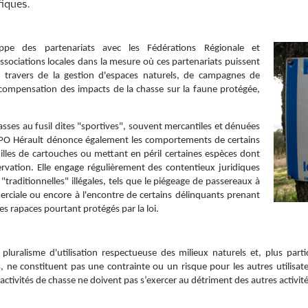
fiques.
ppe des partenariats avec les Fédérations Régionale et
ssociations locales dans la mesure où ces partenariats puissent
au travers de la gestion d'espaces naturels, de campagnes de
 compensation des impacts de la chasse sur la faune protégée,
sses au fusil dites "sportives", souvent mercantiles et dénuées
PO Hérault dénonce également les comportements de certains
uilles de cartouches ou mettant en péril certaines espèces dont
ervation. Elle engage régulièrement des contentieux juridiques
traditionnelles" illégales, tels que le piégeage de passereaux à
rciale ou encore à l'encontre de certains délinquants prenant
es rapaces pourtant protégés par la loi.
pluralisme d'utilisation respectueuse des milieux naturels et, plus parti
ne constituent pas une contrainte ou un risque pour les autres utilisateu
 activités de chasse ne doivent pas s’exercer au détriment des autres activit