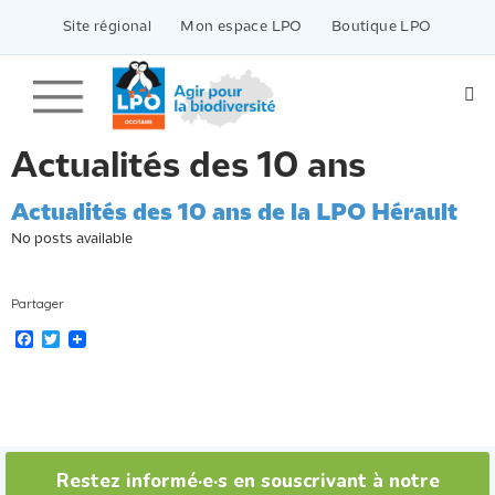
Passer
vers
Site régional
Mon espace LPO
Boutique LPO
le
contenu
Actualités des 10 ans
Actualités des 10 ans de la LPO Hérault
No posts available
Partager
F
T
a
w
c
i
e
t
b
t
o
e
o
r
k
Restez informé·e·s en souscrivant à notre